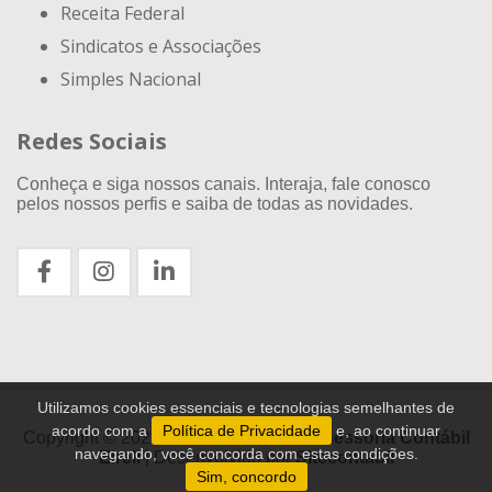
Receita Federal
Sindicatos e Associações
Simples Nacional
Redes Sociais
Conheça e siga nossos canais. Interaja, fale conosco
pelos nossos perfis e saiba de todas as novidades.
Utilizamos cookies essenciais e tecnologias semelhantes de
acordo com a
Política de Privacidade
e, ao continuar
Copyright © 2021 - 2026
Exacthus Assessoria Contábil
navegando, você concorda com estas condições.
Eireli
| Desenvolvido por
Sitecontabil
Sim, concordo