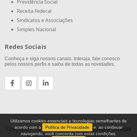
Previdência Social
Receita Federal
Sindicatos e Associações
Simples Nacional
Redes Sociais
Conheça e siga nossos canais. Interaja, fale conosco
pelos nossos perfis e saiba de todas as novidades.
Utilizamos cookies essenciais e tecnologias semelhantes de
acordo com a
Política de Privacidade
e, ao continuar
Copyright © 2021 - 2026
Exacthus Assessoria Contábil
navegando, você concorda com estas condições.
Eireli
| Desenvolvido por
Sitecontabil